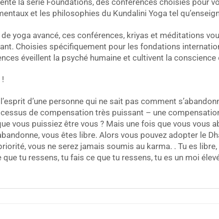
sente la série Foundations, des conférences choisies pour v
ntaux et les philosophies du Kundalini Yoga tel qu’enseign
 de yoga avancé, ces conférences, kriyas et méditations vous
nant. Choisies spécifiquement pour les fondations internatio
nces éveillent la psyché humaine et cultivent la conscience 
 !
 l’esprit d’une personne qui ne sait pas comment s’abandonn
rocessus de compensation très puissant – une compensati
nce que vous puissiez être vous ? Mais une fois que vous vou
s’abandonne, vous êtes libre. Alors vous pouvez adopter le D
orité, vous ne serez jamais soumis au karma. . Tu es libre, tu
 que tu ressens, tu fais ce que tu ressens, tu es un moi élev