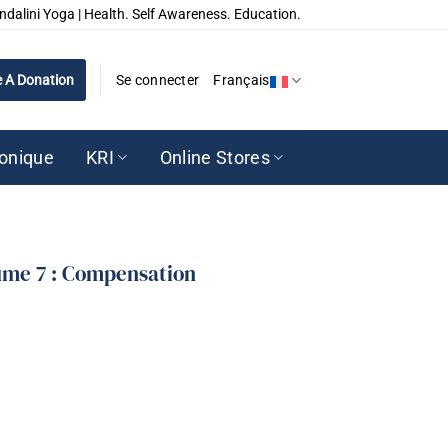
ndalini Yoga | Health. Self Awareness. Education.
 A Donation
Se connecter
Français
ronique
KRI
Online Stores
ume 7 : Compensation