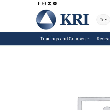
Passer
au
contenu
Trainings and Courses
Resea