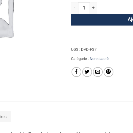
quantité de Foundation Series Vo
Aj
UGS :
DVD-FS7
Catégorie :
Non classé
ires