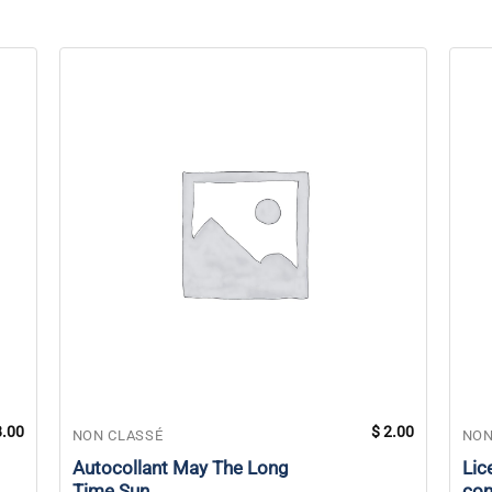
.00
$
2.00
NON CLASSÉ
NON
Autocollant May The Long
Lic
Time Sun
con