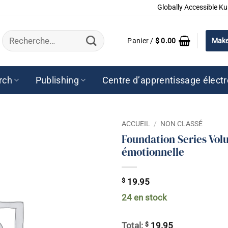
Globally Accessible Ku
Recherche
Panier /
$
0.00
Make
pour :
rch
Publishing
Centre d’apprentissage élect
ACCUEIL
/
NON CLASSÉ
Foundation Series Vol
émotionnelle
$
19.95
24 en stock
$
Total:
19.95