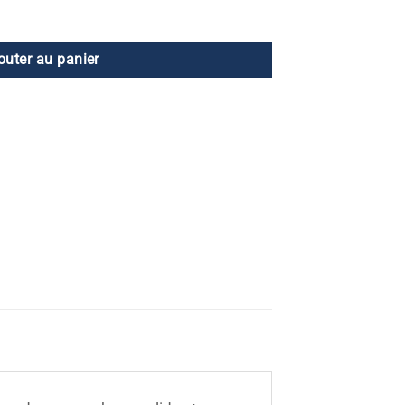
lume 7 : Compensation émotionnelle
outer au panier