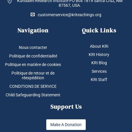
Kundalini Research Institute PO Box 1819
Santa Cruz, NM
87567, USA.
customerservice@kriteachings.org
Navigation
Quick Links
About KRI
Nous contacter
KRI History
Politique de confidentialité
KRI Blog
Politique en matière de cookies
Services
Politique de retour et de
réexpédition
KRI Staff
CONDITIONS DE SERVICE
Child Safeguarding Statement
Support Us
Make A Donation