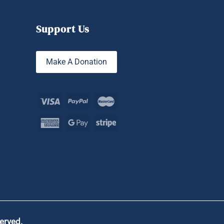
Support Us
Make A Donation
served.