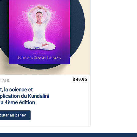
$
49.95
LAIS
ANGLAIS
t, la science et
Les dix corps d
pplication du Kundalini
de la conscienc
a 4ème édition
Ajouter au panier
outer au panier