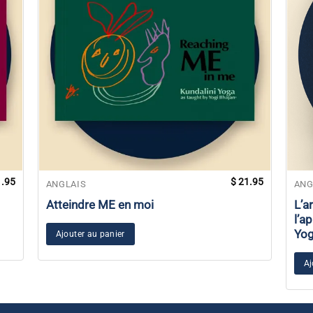
.95
$
21.95
ANGLAIS
ANG
Atteindre ME en moi
L’ar
l’a
Yog
Ajouter au panier
Aj