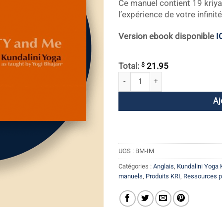
Ce manuel contient 19 kriya
l’expérience de votre infinité
Version ebook disponible
I
$
Total:
21.95
quantité de L'infini et moi
Aj
UGS :
BM-IM
Catégories :
Anglais
,
Kundalini Yoga 
manuels
,
Produits KRI
,
Ressources po