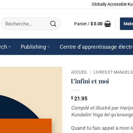
Globally Accessible Ku
Recherche
Panier /
$
0.00
Make
pour :
rch
Publishing
Centre d’apprentissage élect
ACCUEIL
/
LIVRES ET MANUELS
L’infini et moi
$
21.95
Compilé et illustré par Harij
Kundalini Yoga tel qu’enseig
Quand tu fais appel à mon In