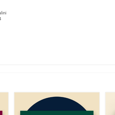
lini
4