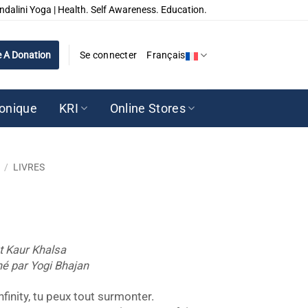
ndalini Yoga | Health. Self Awareness. Education.
 A Donation
Se connecter
Français
ronique
KRI
Online Stores
/
LIVRES
ot Kaur Khalsa
né par Yogi Bhajan
finity, tu peux tout surmonter.