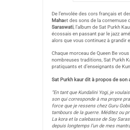
De l’envolée des cors français et d
Maha
et des sons de la cornemuse d
Saraswati
, l’album de Sat Purkh Ka
écossais en passant par le jazz amé
alors que vous continuez à grandir et
Chaque morceau de Queen Be vous e
nombreuses traditions, Sat Purkh K
pratiquants et d’enseignants de Kun
Sat Purkh kaur dit à propos de son
“En tant que Kundalini Yogi, je voula
son qui corresponde à ma propre prati
force que je ressens chez Guru Gobind
tambours de la guerre. Méditez ou prat
La kora et la calebasse de Say Sarasw
depuis longtemps l’un de mes mantras