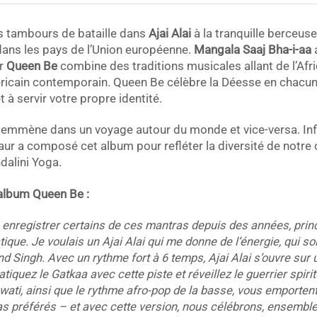
es tambours de bataille dans
Ajai Alai
à la tranquille berceuse
ans les pays de l’Union européenne.
Mangala Saaj Bha-i-aa
a
ur
Queen Be
combine des traditions musicales allant de l’Afr
ricain contemporain. Queen Be célèbre la Déesse en chacun d
 à servir votre propre identité.
mmène dans un voyage autour du monde et vice-versa. Inf
aur a composé cet album pour refléter la diversité de not
dalini Yoga.
 album Queen Be :
is enregistrer certains de ces mantras depuis des années, pri
que. Je voulais un Ajai Alai qui me donne de l’énergie, qui soi
 Singh. Avec un rythme fort à 6 temps, Ajai Alai s’ouvre sur 
iquez le Gatkaa avec cette piste et réveillez le guerrier spirit
ati, ainsi que le rythme afro-pop de la basse, vous emportent 
 préférés – et avec cette version, nous célébrons, ensemble, 