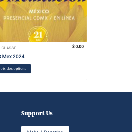
$
0.00
 CLASSÉ
NON CLASSÉ
S Mex 2024
Anatomie pour l
oix des options
Choix des options
Support Us