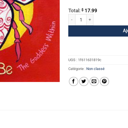
$
Total:
17.99
quantité de Queen Be
Aj
UGS :
1f611631819c
Catégorie :
Non classé