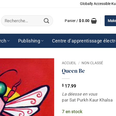
Globally Accessible Ku
Recherche
Panier /
$
0.00
Make
pour :
rch
Publishing
Centre d’apprentissage élect
ACCUEIL
/
NON CLASSÉ
Queen Be
$
17.99
La déesse en vous
par Sat Purkh Kaur Khalsa
7 en stock