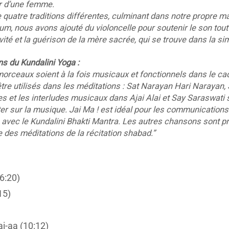
ur d’une femme.
 quatre traditions différentes, culminant dans notre propre ma
um, nous avons ajouté du violoncelle pour soutenir le son tout 
vité et la guérison de la mère sacrée, qui se trouve dans la sim
ns du Kundalini Yoga :
orceaux soient à la fois musicaux et fonctionnels dans le cad
re utilisés dans les méditations : Sat Narayan Hari Narayan, 
s et les interludes musicaux dans Ajai Alai et Say Saraswati s
er sur la musique. Jai Ma ! est idéal pour les communications
 avec le Kundalini Bhakti Mantra. Les autres chansons sont p
le des méditations de la récitation shabad.”
6:20)
15)
i-aa (10:12)