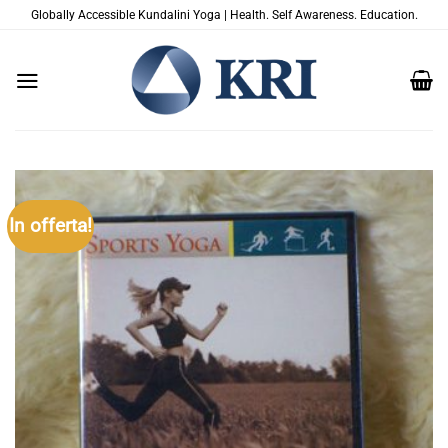
Salta
Globally Accessible Kundalini Yoga | Health. Self Awareness. Education.
ai
contenuti
In offerta!