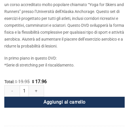
$ 19.95.
$ 17.96.
un corso accreditato molto popolare chiamato “Yoga for Skiers and
Runners” presso l’Università dell’Alaska Anchorage. Questo set di
esercizi è progettato per tutti gli atleti, inclusi corridori ricreativi e
competitivi, camminatori e sciatori. Questo DVD svilupperà la forma
fisica e la flessibilità complessive per qualsiasi tipo di sport e attività
aerobica. Aiuterà ad aumentare il piacere dell’esercizio aerobico e a
ridurre la probabilità di lesioni.
In primo piano in questo DVD:
*Serie di stretching per il riscaldamento.
19.95
17.96
Il
Il
Total:
$
$
Kundalini Yoga per gli atleti quantità
prezzo
prezzo
originale
attuale
Aggiungi al carrello
era:
è:
$ 19.95.
$ 17.96.