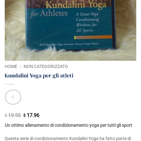
HOME
/
NON CATEGORIZZATO
Kundalini Yoga per gli atleti
19.95
17.96
Il
Il
$
$
prezzo
prezzo
Un ottimo allenamento di condizionamento yoga per tutti gli sport
originale
attuale
era:
è:
Questa serie di condizionamento Kundalini Yoga ha fatto parte di