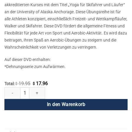
akkreditierten Kurses mit dem Titel „Yoga für Skifahrer und Läufer“
an der University of Alaska Anchorage. Diese Übungsreihe ist für
alle Athleten konzipiert, einschließlich Freizeit- und Wettkampfläufer,
Walker und Skifahrer. Diese DVD fördert die allgemeine Fitness und
Flexibilität für jede Art von Sport und Aerobic-Aktivität. Es wird dazu
beitragen, Ihren Spaß an Aerobic-Übungen zu steigern und die
Wahrscheinlichkeit von Verletzungen zu verringern.
Auf dieser DVD enthalten:
*Dehnungsserie zum Aufwärmen.
19.95
17.96
Ursprünglicher
Aktueller
Total:
$
$
Kundalini Yoga für Sportler Menge
Preis
Preis
war:
ist:
In den Warenkorb
$ 19.95
$ 17.96.