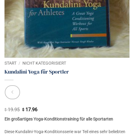
START
/
NICHT KATEGORISIERT
Kundalini Yoga für Sportler
19.95
17.96
Ursprünglicher
Aktueller
$
$
Preis
Preis
Ein großartiges Yoga-Konditionstraining für alle Sportarten
war:
ist:
$ 19.95
$ 17.96.
Diese Kundalini-Yoga-Konditionsserie war Teil eines sehr beliebten