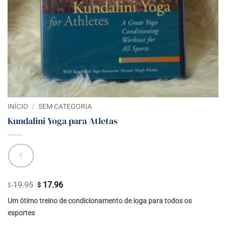
INÍCIO
/
SEM CATEGORIA
Kundalini Yoga para Atletas
19.95
17.96
O
O
$
$
preço
preço
Um ótimo treino de condicionamento de ioga para todos os
original
atual
esportes
era:
é: