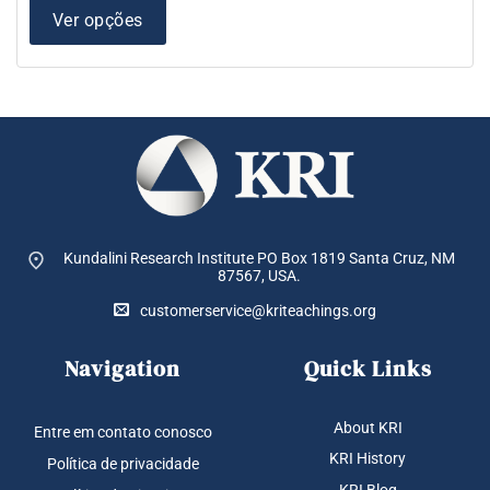
$ 2,
várias
atra
Ver opções
variantes.
$ 2,
As
opções
podem
ser
escolhidas
na
página
do
produto
Kundalini Research Institute PO Box 1819
Santa Cruz, NM
87567, USA.
customerservice@kriteachings.org
Navigation
Quick Links
About KRI
Entre em contato conosco
KRI History
Política de privacidade
KRI Blog