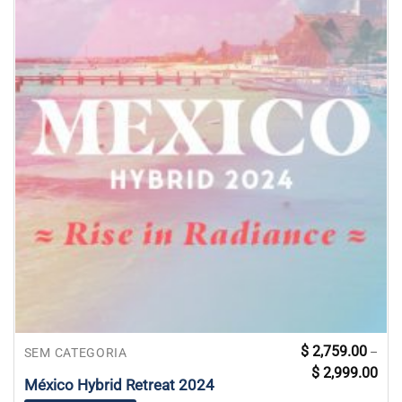
Este
$
2,759.00
–
SEM CATEGORIA
Faix
produto
$
2,999.00
de
México Hybrid Retreat 2024
tem
preç