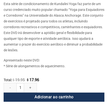
$ 19.95.
$ 17.96.
Esta série de condicionamento de Kundalini Yoga faz parte de um
curso credenciado muito popular chamado “Yoga para Esquiadores
e Corredores” na Universidade do Alasca Anchorage. Este conjunto
de exercícios é projetado para todos os atletas, incluindo
corredores recreativos e competitivos, caminhantes e esquiadores.
Este DVD irá desenvolver a aptidão geral e flexibilidade para
qualquer tipo de esporte e atividade aeróbica. Isso ajudará a
aumentar o prazer do exercício aeróbico e diminuir a probabilidade
de lesões.
Apresentado neste DVD:
* Série de alongamentos de aquecimento.
19.95
17.96
O
O
Total:
$
$
Kundalini Yoga para Atletas quantidade
preço
preço
original
atual
Adicionar ao carrinho
era:
é:
$ 19.95.
$ 17.96.