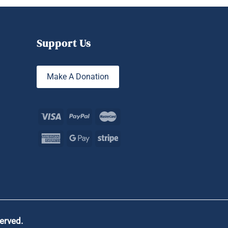
opções
podem
ser
escolhidas
Support Us
na
página
do
Make A Donation
produto
served.