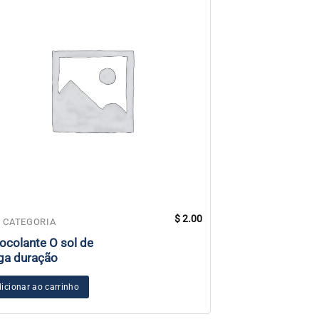
$
2.00
Este
 CATEGORIA
SEM CATEGORIA
produto
ocolante O sol de
México Hybrid R
tem
ga duração
2024
várias
variantes.
icionar ao carrinho
Ver opções
As