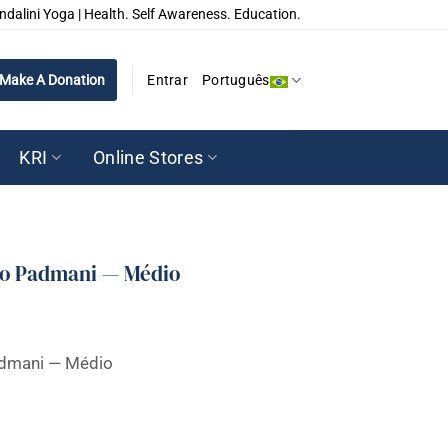
ndalini Yoga | Health. Self Awareness. Education.
Make A Donation
Entrar
Português
KRI
Online Stores
ão Padmani — Médio
dmani — Médio