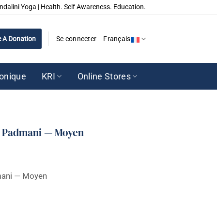
ndalini Yoga | Health. Self Awareness. Education.
 A Donation
Se connecter
Français
ronique
KRI
Online Stores
on Padmani — Moyen
dmani — Moyen