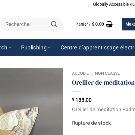
Globally Accessible Ku
Recherche
Panier /
$
0.00
Make
pour :
rch
Publishing
Centre d’apprentissage élect
ACCUEIL
/
NON CLASSÉ
Oreiller de méditati
$
133.00
Oreiller de méditation Pa
Rupture de stock