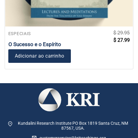
$
29.95
ESPECIAIS
O
O
$
27.99
preço
pre
O Sucesso e o Espírito
original
atua
era:
é:
$ 29.95.
$ 27
Adicionar ao carrinho
Kundalini Research Institute PO Box 1819
Santa Cruz, NM
87567, USA.
customerservice@kriteachings.org