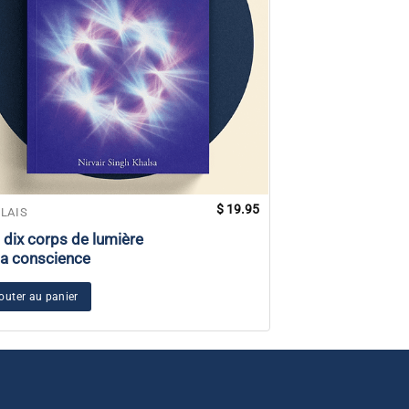
$
19.95
LAIS
ANGLAIS
 dix corps de lumière
Expérience pers
la conscience
Ajouter au panier
outer au panier