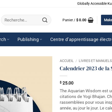
Globally Accessible Ku
Recherche
Panier /
$
0.00
Make
pour :
rch
Publishing
Centre d’apprentissage élect
ACCUEIL
/
LIVRES ET MANUELS
Calendrier 2023 de la
$
25.00
The Aquarian Wisdom est un
citations de Yogi Bhajan. C
rassemblées pour vous inspi
année, au jour le jour. Le ca