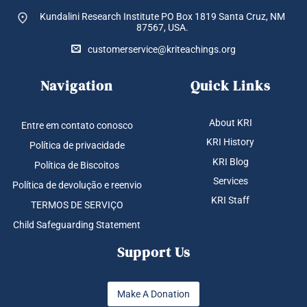
produto
Kundalini Research Institute PO Box 1819
Santa Cruz, NM
87567, USA.
customerservice@kriteachings.org
Navigation
Quick Links
About KRI
Entre em contato conosco
KRI History
Política de privacidade
KRI Blog
Política de Biscoitos
Services
Política de devolução e reenvio
KRI Staff
TERMOS DE SERVIÇO
Child Safeguarding Statement
Support Us
Make A Donation