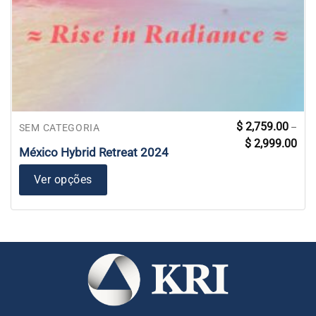
Este
$
2,759.00
–
SEM CATEGORIA
Faix
produto
$
2,999.00
de
México Hybrid Retreat 2024
tem
preç
$ 2,
várias
atra
Ver opções
variantes.
$ 2,
As
opções
podem
ser
escolhidas
na
página
do