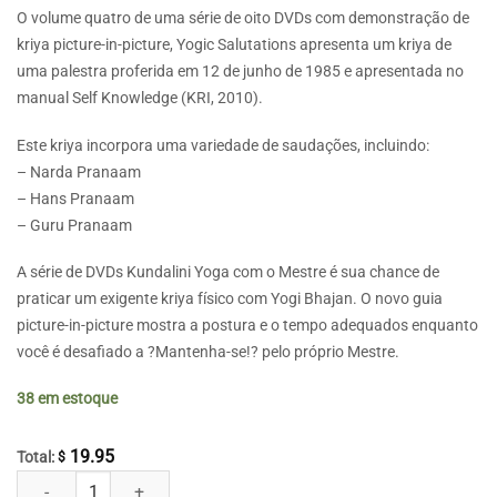
O volume quatro de uma série de oito DVDs com demonstração de
kriya picture-in-picture, Yogic Salutations apresenta um kriya de
uma palestra proferida em 12 de junho de 1985 e apresentada no
manual Self Knowledge (KRI, 2010).
Este kriya incorpora uma variedade de saudações, incluindo:
– Narda Pranaam
– Hans Pranaam
– Guru Pranaam
A série de DVDs Kundalini Yoga com o Mestre é sua chance de
praticar um exigente kriya físico com Yogi Bhajan. O novo guia
picture-in-picture mostra a postura e o tempo adequados enquanto
você é desafiado a ?Mantenha-se!? pelo próprio Mestre.
38 em estoque
19.95
Total:
$
Kundalini Yoga com o Mestre - Saudações Iogues quantidade