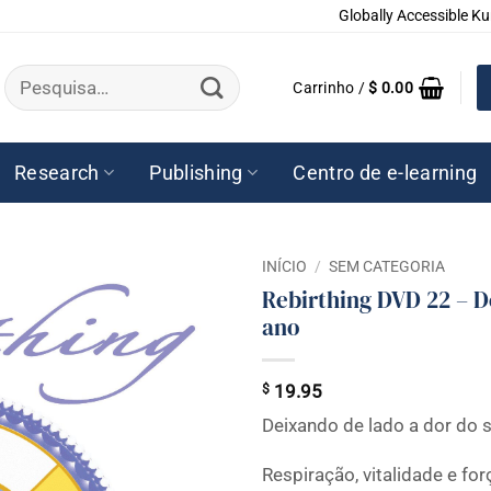
Globally Accessible Ku
Pesquisar
Carrinho /
$
0.00
por:
Research
Publishing
Centro de e-learning
INÍCIO
/
SEM CATEGORIA
Rebirthing DVD 22 – D
ano
$
19.95
Deixando de lado a dor do 
Respiração, vitalidade e for