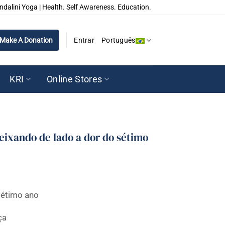
ndalini Yoga | Health. Self Awareness. Education.
Make A Donation
Entrar
Português
KRI
Online Stores
eixando de lado a dor do sétimo
sétimo ano
ça