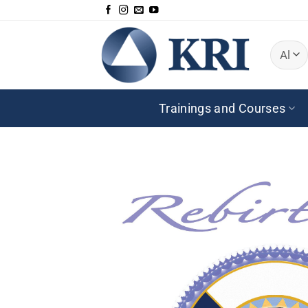
Skip
to
content
Trainings and Courses