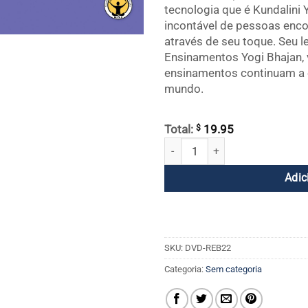
tecnologia que é Kundalini
incontável de pessoas enco
através de seu toque. Seu l
Ensinamentos Yogi Bhajan, 
ensinamentos continuam a e
mundo.
$
Total:
19.95
Rebirthing DVD 22 - Deixando de 
Adic
SKU:
DVD-REB22
Categoria:
Sem categoria