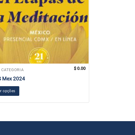
$
0.00
 CATEGORIA
SEM CATEGORIA
S Mex 2024
Inscrição Globa
Espanhola e Po
r opções
Ver opções