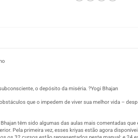
ano
 subconsciente, o depósito da miséria. ?Yogi Bhajan
obstáculos que o impedem de viver sua melhor vida – despe
 Bhajan têm sido algumas das aulas mais comentadas que 
erior. Pela primeira vez, esses kriyas estão agora disponív
s os 32 cursos estão representados neste manual; e 24 es