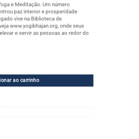
 Yoga e Meditação. Um número
ntrou paz interior e prosperidade
egado vive na Biblioteca de
veja www.yogibhajan.org, onde seus
levar e servir as pessoas ao redor do
lado a dor do sétimo ano quantidade
ionar ao carrinho