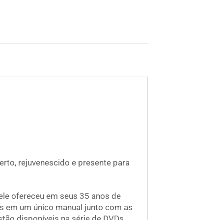
rto, rejuvenescido e presente para
ele ofereceu em seus 35 anos de
eis em um único manual junto com as
tão disponíveis na série de DVDs