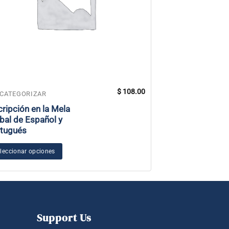
$
108.00
 CATEGORIZAR
SIN CATEGORIZAR
cripción en la Mela
11 Centros Lun
bal de Español y
tugués
Añadir al carrito
leccionar opciones
Support Us