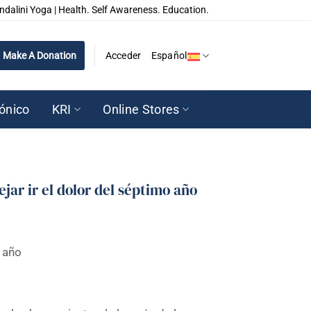
ndalini Yoga | Health. Self Awareness. Education.
Make A Donation
Acceder
Español
rónico
KRI
Online Stores
jar ir el dolor del séptimo año
o año