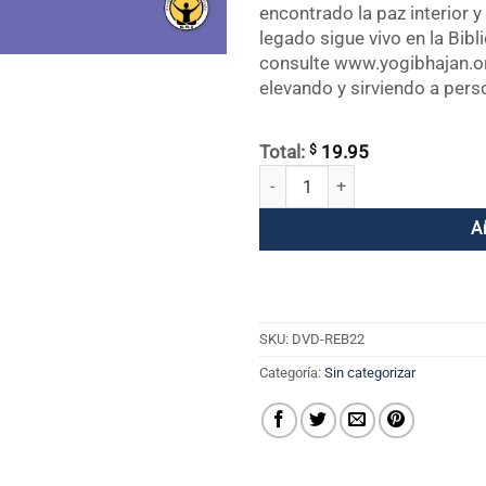
encontrado la paz interior y
legado sigue vivo en la Bib
consulte www.yogibhajan.o
elevando y sirviendo a per
$
Total:
19.95
Rebirthing DVD 22 - Dejar ir el do
A
SKU:
DVD-REB22
Categoría:
Sin categorizar