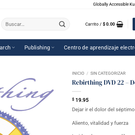
Globally Accessible Ku
Buscar
Carrito /
$
0.00
por:
arch
Publishing
Centro de aprendizaje elect
INICIO
/
SIN CATEGORIZAR
Rebirthing DVD 22 – De
$
19.95
Dejar ir el dolor del séptim
Aliento, vitalidad y fuerza