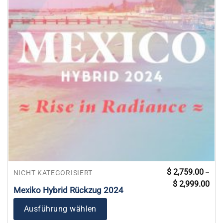
Dieses
$
2,759.00
–
NICHT KATEGORISIERT
Prei
Produkt
$
2,999.00
$ 2,
Mexiko Hybrid Rückzug 2024
weist
bis
$ 2,
mehrere
Ausführung wählen
Varianten
auf.