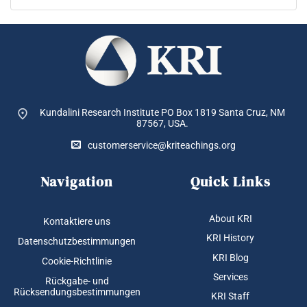
Die
Optionen
können
auf
der
Produktseite
gewählt
Kundalini Research Institute PO Box 1819
Santa Cruz, NM
werden
87567, USA.
customerservice@kriteachings.org
Navigation
Quick Links
About KRI
Kontaktiere uns
KRI History
Datenschutzbestimmungen
KRI Blog
Cookie-Richtlinie
Services
Rückgabe- und
Rücksendungsbestimmungen
KRI Staff