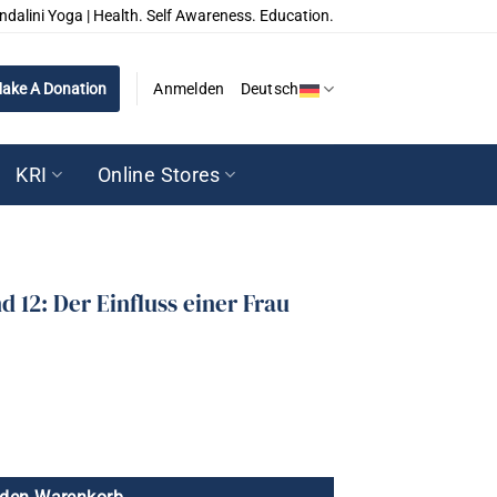
ndalini Yoga | Health. Self Awareness. Education.
ake A Donation
Anmelden
Deutsch
KRI
Online Stores
d 12: Der Einfluss einer Frau
influss einer Frau Menge