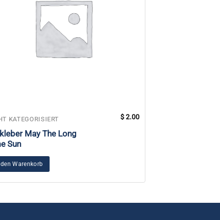
$
2.00
HT KATEGORISIERT
NICHT KATEGORIS
kleber May The Long
2011
e Sun
Sommersonnen
Trainerforum
 den Warenkorb
In den Warenkorb