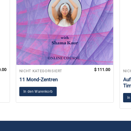
.00
$
111.00
NICHT KATEGORISIERT
NIC
11 Mond-Zentren
Auf
Tim
In den Warenkorb
In