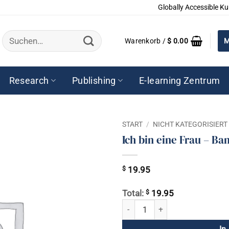
Globally Accessible Ku
Suchen
Warenkorb /
$
0.00
M
nach:
Research
Publishing
E-learning Zentrum
START
/
NICHT KATEGORISIERT
Ich bin eine Frau – Ban
$
19.95
$
Total:
19.95
Ich bin eine Frau - Band 12: Der E