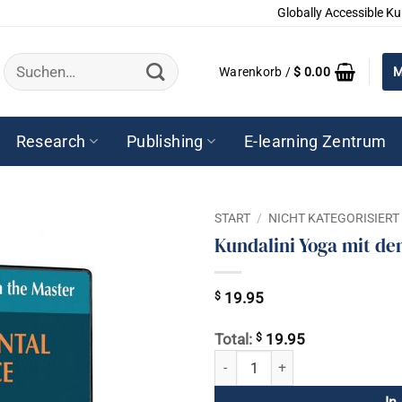
Globally Accessible Ku
Suchen
Warenkorb /
$
0.00
M
nach:
Research
Publishing
E-learning Zentrum
START
/
NICHT KATEGORISIERT
Kundalini Yoga mit de
$
19.95
$
Total:
19.95
Kundalini Yoga mit dem Meister -