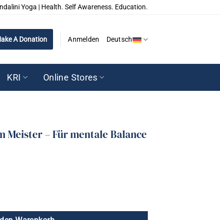
ndalini Yoga | Health. Self Awareness. Education.
ake A Donation
Anmelden
Deutsch
KRI
Online Stores
m Meister – Für mentale Balance
 Für mentale Balance Menge