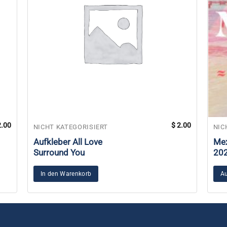
.00
$
2.00
Dies
NICHT KATEGORISIERT
NIC
Pro
Aufkleber All Love
Mex
weis
Surround You
20
meh
Vari
In den Warenkorb
Au
auf.
Die
Opt
kön