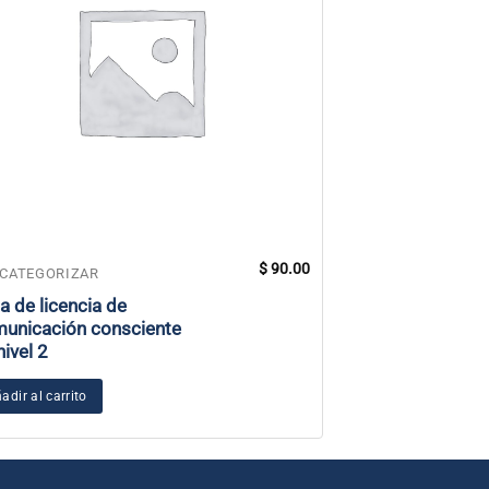
$
90.00
 CATEGORIZAR
SIN CATEGORIZAR
a de licencia de
Foro de Entrena
unicación consciente
Solsticio de Ve
nivel 2
Añadir al carrito
adir al carrito