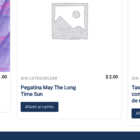
.00
$
2.00
SIN CATEGORIZAR
SIN
Pegatina May The Long
Tas
Time Sun
com
de 
Añadir al carrito
Añ