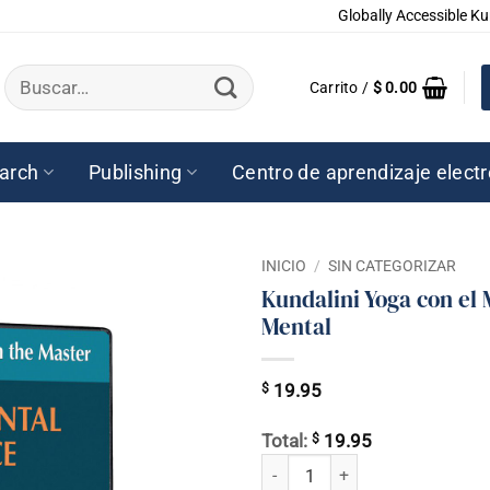
Globally Accessible Ku
Buscar
Carrito /
$
0.00
por:
arch
Publishing
Centro de aprendizaje elect
INICIO
/
SIN CATEGORIZAR
Kundalini Yoga con el 
Mental
$
19.95
$
Total:
19.95
Kundalini Yoga con el Maestro - Pa