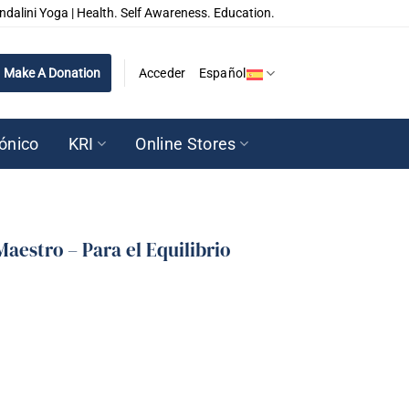
ndalini Yoga | Health. Self Awareness. Education.
Make A Donation
Acceder
Español
rónico
KRI
Online Stores
Maestro – Para el Equilibrio
ra el Equilibrio Mental cantidad