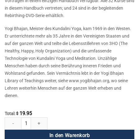
Vorträgen in einem einzigen Handbuch verfügbar. Alle 32 Kurse sind
in diesem Handbuch vertreten; und 24 sind in der begleitenden
Rebirthing-DVD-Serie erhältlich.
Yogi Bhajan, Meister des Kundalini Yoga, kam 1969 in den Westen.
Er unterrichtete mehr als 35 Jahre in den Vereinigten Staaten und
auf der ganzen Welt und teilte die Lebensstillehren von 3HO (The
Healthy, Happy, Holy Organization) und die umfassende
Technologie von Kundalini Yoga und Meditation. Unzählige
Menschen haben durch seine Berührung inneren Frieden und
Wohlstand gefunden. Sein Vermächtnis lebt in der Yogi Bhajan
Library of Teachings weiter, siehe www.yogibhajan.org, wo seine
Lehren weiterhin Menschen auf der ganzen Welt erheben und
dienen.
19.95
Total:
$
Rebirthing DVD 24 - Lassen Sie Ihren persönlichen Schmerz fallen Men
In den Warenkorb