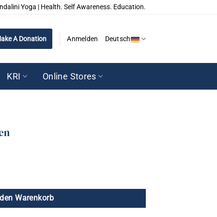
ndalini Yoga | Health. Self Awareness. Education.
ake A Donation
Anmelden
Deutsch
KRI
Online Stores
ren
 den Warenkorb