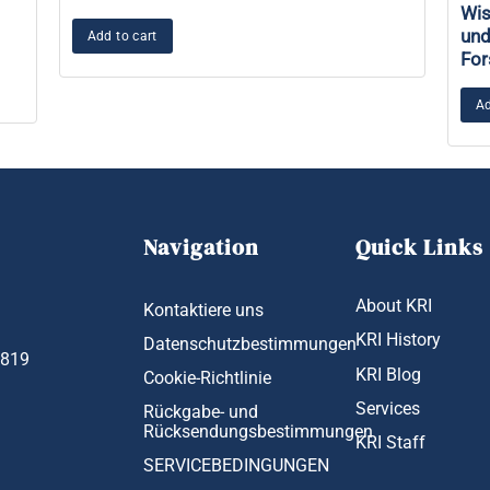
Wis
und
Add to cart
For
Ad
Navigation
Quick Links
About KRI
Kontaktiere uns
KRI History
Datenschutzbestimmungen
1819
KRI Blog
Cookie-Richtlinie
Services
Rückgabe- und
Rücksendungsbestimmungen
KRI Staff
SERVICEBEDINGUNGEN