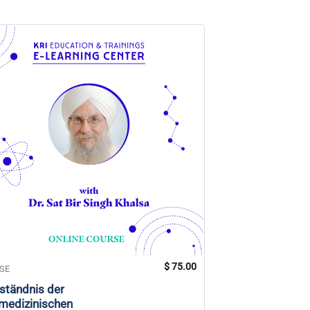
$
75.00
SE
KURSE
ständnis der
Der Yoga der
medizinischen
Intersektionalitä