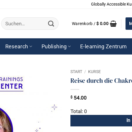
Globally Accessible Ku
Suchen
Warenkorb /
$
0.00
M
nach:
Research
Publishing
E-learning Zentrum
START
/
KURSE
Reise durch die Chak
$
54.00
Total: 0
In