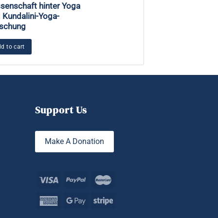
senschaft hinter Yoga
Afrikanische Wu
 Kundalini-Yoga-
Kundalini und so
schung
Gerechtigkeit
d to cart
Add to cart
Support Us
Make A Donation