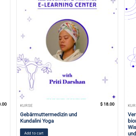
.00
$
18.00
KURSE
KUR
Gebärmuttermedizin und
Ver
Kundalini Yoga
bio
Wis
und
Add to cart