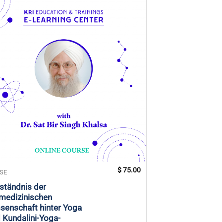
$
75.00
SE
KURSE
ständnis der
Conquer Your Mi
medizinischen
von der Hölle z
senschaft hinter Yoga
Glücklichsein
 Kundalini-Yoga-