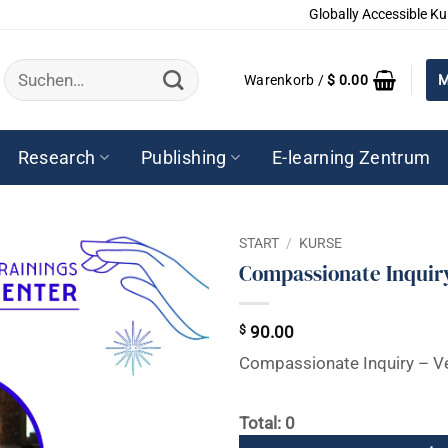
Globally Accessible Ku
Suchen
Warenkorb /
$
0.00
M
nach:
Research
Publishing
E-learning Zentrum
START
/
KURSE
Compassionate Inquiry
$
90.00
Compassionate Inquiry – Ve
Total: 0