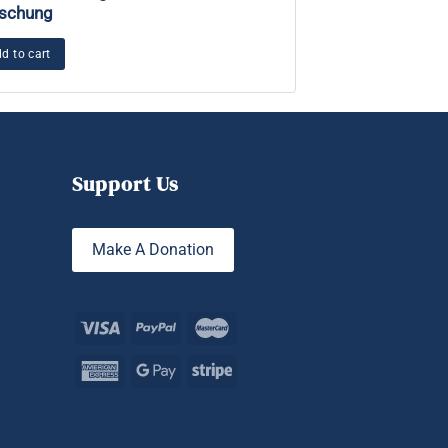
schung
Add to cart
d to cart
Support Us
Make A Donation