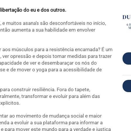
ibertação do eu e dos outros.
DU
, e muitos asana’s são desconfortáveis no início,
6 
M
então aumenta a sua habilidade em envolver
r aos músculos para a resistência encarnada? É um
os, ver opressão e depois tomar medidas para trazer
apacidade de ver e desembaraçar os nós do
se e de mover o yoga para a acessibilidade de
ra construir resiliência. Fora do tapete,
ralmente, transformar e evoluir para além das
plícitos.
untar ao movimento de mudança social e maior
nda a evoluir a sua plataforma para informar a
 e para mover este mundo para a verdade e justiça