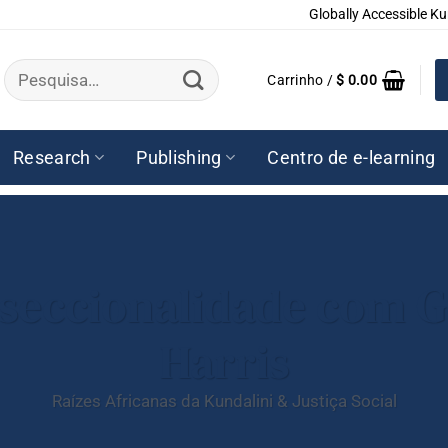
Globally Accessible Ku
Pesquisar
Carrinho /
$
0.00
por:
Research
Publishing
Centro de e-learning
erseccionalidade com
Harris
Raízes Africanas da Kundalini & Justiça Social