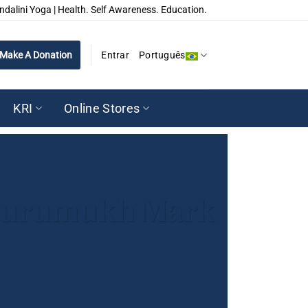
ndalini Yoga | Health. Self Awareness. Education.
Make A Donation
Entrar
Português
KRI
Online Stores
 Gurumukh Mark