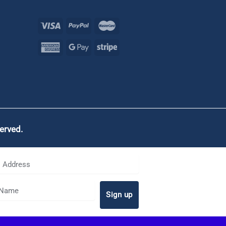
served.
Sign up