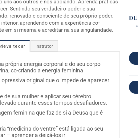
do uns aos outros e nos apoiando. Aprenda práticas
cer. Sentindo seu verdadeiro poder e sua
ado, renovado e consciente de seu próprio poder.
DU
interior, aprendendo com a experiência co-
4
te em si mesma e acreditar na sua singularidade.
rie vai te dar
Instrutor
 própria energia corporal e do seu corpo
na, co-criando a energia feminina
l e opressiva original que o impede de aparecer
 de sua mulher e aplicar seu cérebro
elevado durante esses tempos desafiadores.
hagem feminina que faz de si a Deusa que é
a “medicina do ventre” está ligada ao seu
r – aprender a deixá-los ir