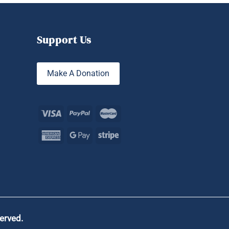
Support Us
Make A Donation
served.