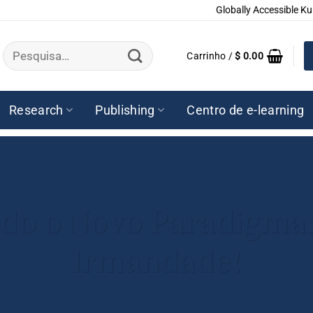
Globally Accessible Ku
Pesquisar
Carrinho /
$
0.00
por:
Research
Publishing
Centro de e-learning
do o Novo Paradigma
Irmandade!