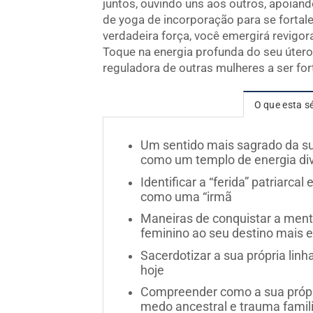
juntos, ouvindo uns aos outros, apoian
de yoga de incorporação para se fortale
verdadeira força, você emergirá revigor
Toque na energia profunda do seu útero 
reguladora de outras mulheres a ser for
O que esta sé
Um sentido mais sagrado da sua
como um templo de energia divi
Identificar a “ferida” patriarca
como uma “irmã
Maneiras de conquistar a mente
feminino ao seu destino mais 
Sacerdotizar a sua própria lin
hoje
Compreender como a sua própri
medo ancestral e trauma familia