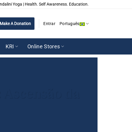
ndalini Yoga | Health. Self Awareness. Education.
Make A Donation
Entrar
Português
KRI
Online Stores
: Ascensão da