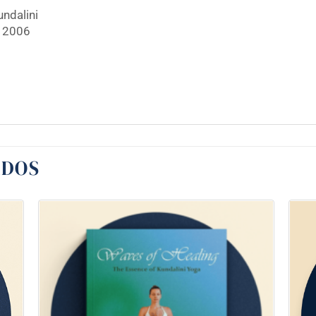
undalini
e 2006
ADOS