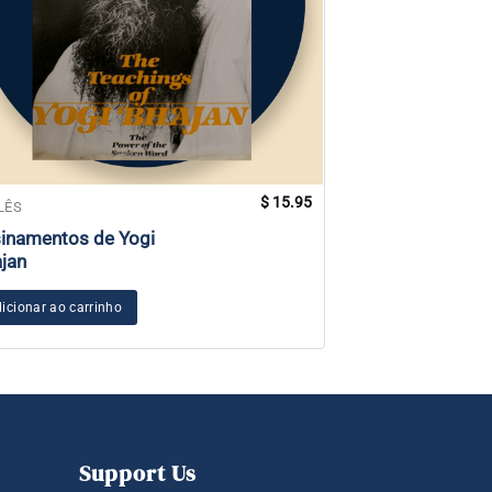
$
15.95
LÊS
ESPECIAIS
inamentos de Yogi
O Sucesso e o E
jan
Adicionar ao carr
icionar ao carrinho
Support Us