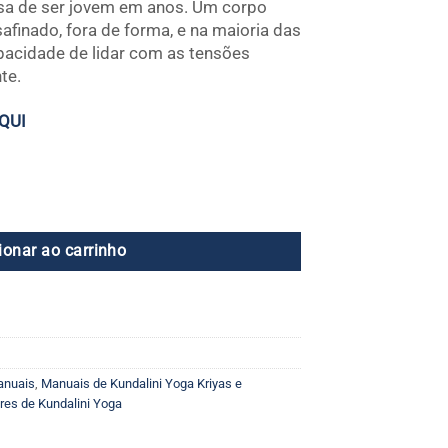
cisa de ser jovem em anos. Um corpo
finado, fora de forma, e na maioria das
apacidade de lidar com as tensões
te.
QUI
e a Alegria quantidade
ionar ao carrinho
anuais
,
Manuais de Kundalini Yoga Kriyas e
res de Kundalini Yoga