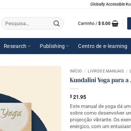
Globally Accessible Ku
Pesquisar
Carrinho /
$
0.00
por:
Research
Publishing
Centro de e-learning
INÍCIO
/
LIVROS E MANUAIS
/
Kundalini Yoga para a 
$
21.95
Este manual de yoga dá um
sobre como desenvolver um
projecção vibrante. Os exerc
enérgico, com um entusiasm