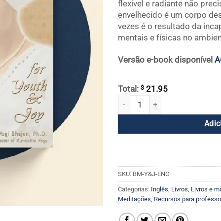
flexível e radiante não pre
envelhecido é um corpo desa
vezes é o resultado da inc
mentais e físicas no ambien
Versão e-book disponível
A
$
Total:
21.95
Kundalini Yoga para a Juventude 
Adic
SKU:
BM-Y&J-ENG
Categorias:
Inglês
,
Livros
,
Livros e m
Meditações
,
Recursos para professo