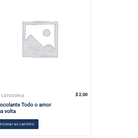
$
2.00
 CATEGORIA
SEM CATEGORIA
ocolante Todo o amor
Autocolante O s
ua volta
longa duração
icionar ao carrinho
Adicionar ao carr