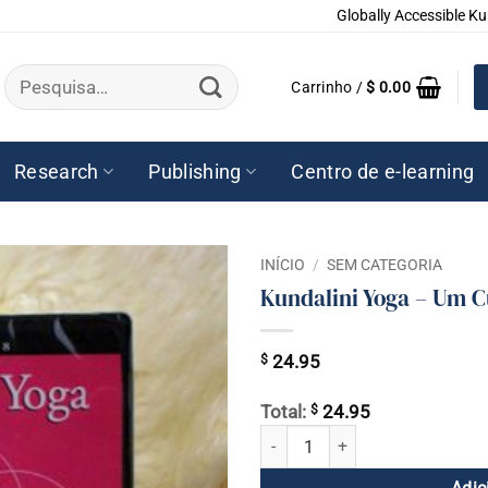
Globally Accessible Ku
Pesquisar
Carrinho /
$
0.00
por:
Research
Publishing
Centro de e-learning
INÍCIO
/
SEM CATEGORIA
Kundalini Yoga – Um C
$
24.95
$
Total:
24.95
Kundalini Yoga - Um Curso para I