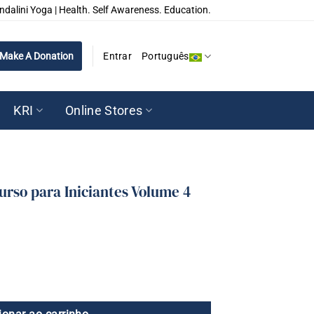
ndalini Yoga | Health. Self Awareness. Education.
Make A Donation
Entrar
Português
KRI
Online Stores
urso para Iniciantes Volume 4
niciantes Volume 4 quantidade