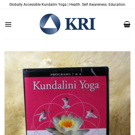
Saltar
Globally Accessible Kundalini Yoga | Health. Self Awareness. Education.
al
contenido