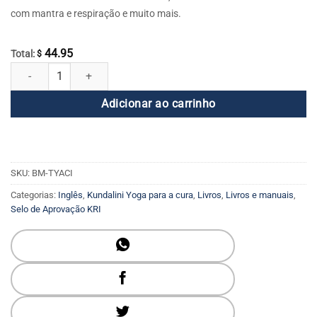
com mantra e respiração e muito mais.
44.95
Total:
$
O Yoga do Envelhecimento e da Doença Crónica quantidade
Adicionar ao carrinho
SKU:
BM-TYACI
Categorias:
Inglês
,
Kundalini Yoga para a cura
,
Livros
,
Livros e manuais
,
Selo de Aprovação KRI