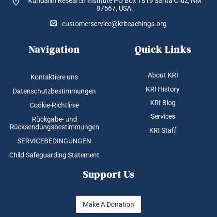
Kundalini Research Institute PO Box 1819
Santa Cruz, NM
87567, USA.
customerservice@kriteachings.org
Navigation
Quick Links
About KRI
Kontaktiere uns
KRI History
Datenschutzbestimmungen
KRI Blog
Cookie-Richtlinie
Services
Rückgabe- und
Rücksendungsbestimmungen
KRI Staff
SERVICEBEDINGUNGEN
Child Safeguarding Statement
Support Us
Make A Donation