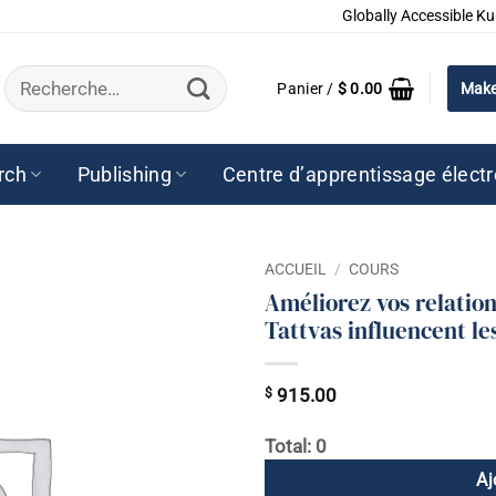
Globally Accessible Ku
Recherche
Panier /
$
0.00
Make
pour :
rch
Publishing
Centre d’apprentissage élect
ACCUEIL
/
COURS
Améliorez vos relati
Tattvas influencent le
$
915.00
Total: 0
Aj