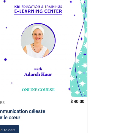
$
40.00
RS
COURS
munication céleste
L’expérience de 
r le cœur
conscience©® : 
énergie et guér
d to cart