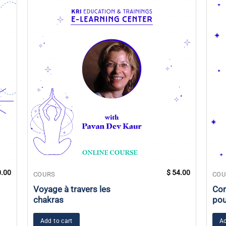
.00
$
54.00
COURS
COU
Voyage à travers les
Com
chakras
pou
Add to cart
Ad