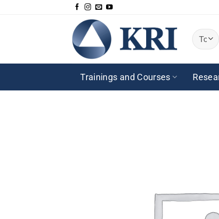
Passer
au
contenu
Trainings and Courses
Resea