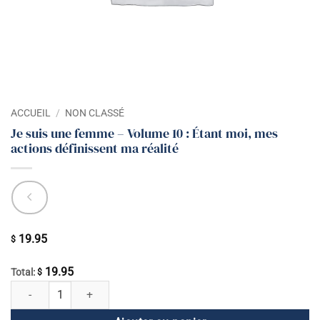
ACCUEIL
/
NON CLASSÉ
Je suis une femme – Volume 10 : Étant moi, mes
actions définissent ma réalité
19.95
$
19.95
Total:
$
quantité de Je suis une femme - Volume 10 : Étant moi, mes actions déf